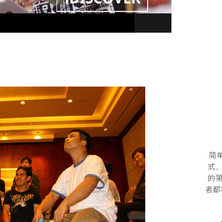
简
式
的
者都